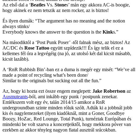
Az első dal a ‘
Beatles
Vs.
Stone
s’ mán egy akkora AC-is boogie,
hogy akinek ez nem tetszik az nem rocker, az is biztos!
És ilyen dumák: “The argument has no meaning and the notion
always stinks/
Everybody knows the answer to the question is the
Kink
s.”
Na másodiktól a ‘Post Punk Poser’ -től falnak mész, az biztos! Az
AC/DC és
Rose Tattoo
együtt szpídezik!!! És így telik el ez a
kellemes fél óra a legvégéig (na jó, az utolsó két dal kicsit másabb,
kicsit lazább).
A ‘RnR Rubbish Bin’-ban ez a duma is megér egy misét: “We’ve all
made a point of recycling what’s been done/
Similar to the originals but sucking out all the fun.”
Az, hogy ki hozta ezt össze engem meglepett:
Jake Robertson
az
Ausmuteants
-ból, ami inkább egy punk / postpunk zenekar.
Emlékszem volt egy év, talán 2014/15 amikor a RnR
undergroundban szinte minden róluk szólt. Adták ki a jobbnál jobb
kis és nagylemezeket (ilyen kiadóknál, mint a Goner, Goodbye
Boozy, HoZac, Red Lounge, Total Punk), turnéztak Európában és
mindenki be volt szarva a koncertjeiktől, hogy mekkora póver van
ezekben az akkor tényleg nagyon fiatal ausztrál srácokban.