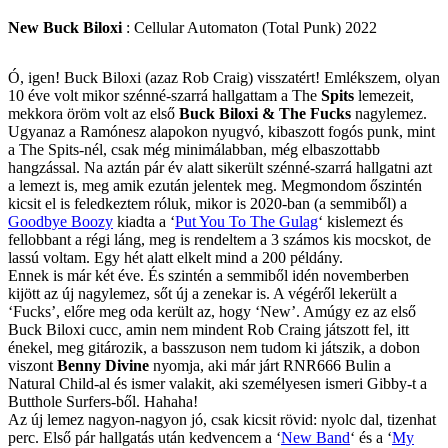
New Buck Biloxi
: Cellular Automaton (Total Punk) 2022
Ó, igen! Buck Biloxi (azaz Rob Craig) visszatért! Emlékszem, olyan
10 éve volt mikor szénné-szarrá hallgattam a The
Spits
lemezeit,
mekkora öröm volt az első
Buck Biloxi & The Fucks
nagylemez.
Ugyanaz a Ramónesz alapokon nyugvó, kibaszott fogós punk, mint
a The Spits-nél, csak még minimálabban, még elbaszottabb
hangzással. Na aztán pár év alatt sikerült szénné-szarrá hallgatni azt
a lemezt is, meg amik ezután jelentek meg. Megmondom őszintén
kicsit el is feledkeztem róluk, mikor is 2020-ban (a semmiből) a
Goodbye Boozy
kiadta a ‘
Put You To The Gulag
‘ kislemezt és
fellobbant a régi láng, meg is rendeltem a 3 számos kis mocskot, de
lassú voltam. Egy hét alatt elkelt mind a 200 példány.
Ennek is már két éve. És szintén a semmiből idén novemberben
kijött az új nagylemez, sőt új a zenekar is. A végéről lekerült a
‘Fucks’, előre meg oda került az, hogy ‘New’. Amúgy ez az első
Buck Biloxi cucc, amin nem mindent Rob Craing játszott fel, itt
énekel, meg gitározik, a basszuson nem tudom ki játszik, a dobon
viszont
Benny Divine
nyomja, aki már járt RNR666 Bulin a
Natural Child-al és ismer valakit, aki személyesen ismeri Gibby-t a
Butthole Surfers-ből. Hahaha!
Az új lemez nagyon-nagyon jó, csak kicsit rövid: nyolc dal, tizenhat
perc. Első pár hallgatás után kedvencem a ‘
New Band
‘ és a ‘
My