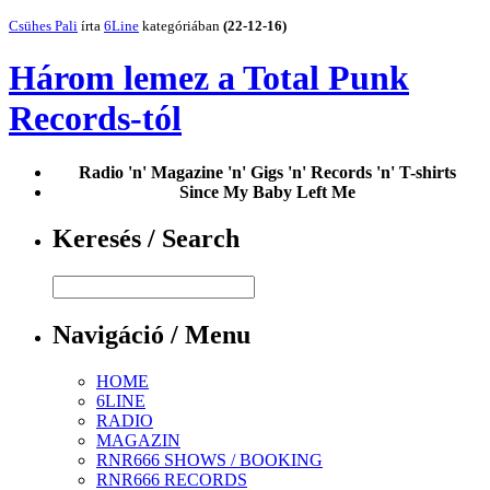
Csühes Pali
írta
6Line
kategóriában
(22-12-16)
Három lemez a Total Punk
Records-tól
Radio 'n' Magazine 'n' Gigs 'n' Records 'n' T-shirts
Since My Baby Left Me
Keresés / Search
Navigáció / Menu
HOME
6LINE
RADIO
MAGAZIN
RNR666 SHOWS / BOOKING
RNR666 RECORDS