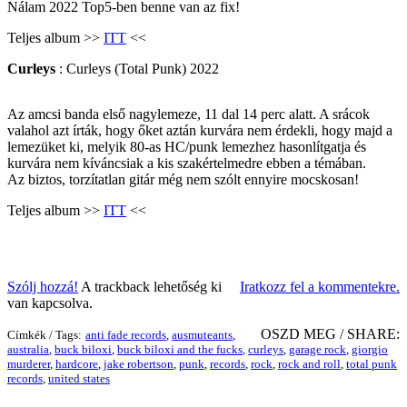
Nálam 2022 Top5-ben benne van az fix!
Teljes album >>
ITT
<<
Curleys
: Curleys (Total Punk) 2022
Az amcsi banda első nagylemeze, 11 dal 14 perc alatt. A srácok
valahol azt írták, hogy őket aztán kurvára nem érdekli, hogy majd a
lemezüket ki, melyik 80-as HC/punk lemezhez hasonlítgatja és
kurvára nem kíváncsiak a kis szakértelmedre ebben a témában.
Az biztos, torzítatlan gitár még nem szólt ennyire mocskosan!
Teljes album >>
ITT
<<
Szólj hozzá!
A trackback lehetőség ki
Iratkozz fel a kommentekre.
van kapcsolva.
OSZD MEG / SHARE:
Címkék / Tags:
anti fade records
,
ausmuteants
,
australia
,
buck biloxi
,
buck biloxi and the fucks
,
curleys
,
garage rock
,
giorgio
murderer
,
hardcore
,
jake robertson
,
punk
,
records
,
rock
,
rock and roll
,
total punk
records
,
united states