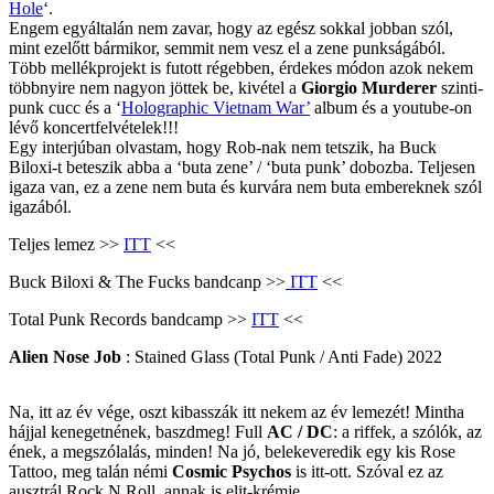
Hole
‘.
Engem egyáltalán nem zavar, hogy az egész sokkal jobban szól,
mint ezelőtt bármikor, semmit nem vesz el a zene punkságából.
Több mellékprojekt is futott régebben, érdekes módon azok nekem
többnyire nem nagyon jöttek be, kivétel a
Giorgio Murderer
szinti-
punk cucc és a ‘
Holographic Vietnam War’
album és a youtube-on
lévő koncertfelvételek!!!
Egy interjúban olvastam, hogy Rob-nak nem tetszik, ha Buck
Biloxi-t beteszik abba a ‘buta zene’ / ‘buta punk’ dobozba. Teljesen
igaza van, ez a zene nem buta és kurvára nem buta embereknek szól
igazából.
Teljes lemez >>
ITT
<<
Buck Biloxi & The Fucks bandcanp >>
ITT
<<
Total Punk Records bandcamp >>
ITT
<<
Alien Nose Job
: Stained Glass (Total Punk / Anti Fade) 2022
Na, itt az év vége, oszt kibasszák itt nekem az év lemezét! Mintha
hájjal kenegetnének, baszdmeg! Full
AC / DC
: a riffek, a szólók, az
ének, a megszólalás, minden! Na jó, belekeveredik egy kis Rose
Tattoo, meg talán némi
Cosmic Psychos
is itt-ott. Szóval ez az
ausztrál Rock N Roll, annak is elit-krémje.