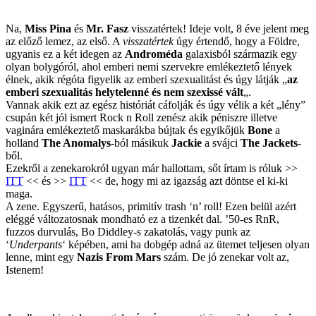
Na,
Miss Pina
és
Mr. Fasz
visszatértek! Ideje volt, 8 éve jelent meg
az előző lemez, az első. A
visszatértek
úgy értendő, hogy a Földre,
ugyanis ez a két idegen az
Androméda
galaxisból származik egy
olyan bolygóról, ahol
emberi nemi szervekre emlékeztető lények
élnek, akik régóta figyelik az emberi szexualitást és úgy látják „
az
emberi szexualitás helytelenné és nem szexissé vált
„.
Vannak akik ezt az egész históriát cáfolják és úgy vélik a két „lény”
csupán két jól ismert Rock n Roll zenész akik péniszre illetve
vaginára emlékeztető maskarákba bújtak és egyikőjük
Bone
a
holland
The Anomalys
-ból másikuk
Jackie
a svájci
The Jackets
-
ből.
Ezekről a zenekarokról ugyan már hallottam, sőt írtam is róluk >>
ITT
<< és >>
ITT
<< de, hogy mi az igazság azt döntse el ki-ki
maga.
A zene. Egyszerű, hatásos, primitív trash ‘n’ roll! Ezen belül azért
eléggé változatosnak mondható ez a tizenkét dal. ’50-es RnR,
fuzzos durvulás, Bo Diddley-s zakatolás, vagy punk az
‘
Underpants
‘ képében, ami ha dobgép adná az ütemet teljesen olyan
lenne, mint egy
Nazis From Mars
szám. De jó zenekar volt az,
Istenem!