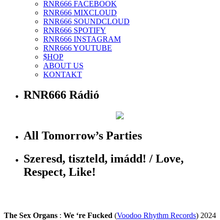
RNR666 FACEBOOK
RNR666 MIXCLOUD
RNR666 SOUNDCLOUD
RNR666 SPOTIFY
RNR666 INSTAGRAM
RNR666 YOUTUBE
$HOP
ABOUT US
KONTAKT
RNR666 Rádió
All Tomorrow’s Parties
Szeresd, tiszteld, imádd! / Love,
Respect, Like!
The Sex Organs
:
We ‘re Fucked
(
Voodoo Rhythm Records
) 2024