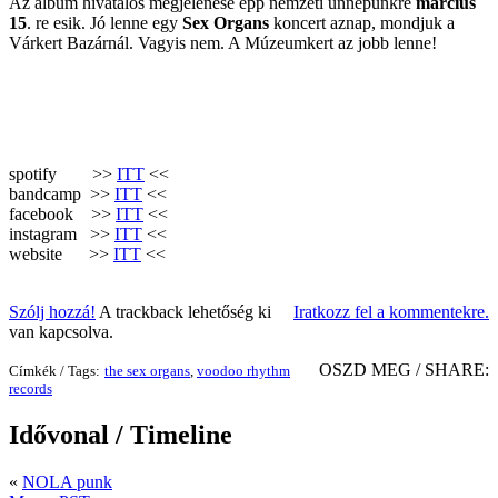
Az album hivatalos megjelenése épp nemzeti ünnepünkre
március
15
. re esik. Jó lenne egy
Sex Organs
koncert aznap, mondjuk a
Várkert Bazárnál. Vagyis nem. A Múzeumkert az jobb lenne!
spotify >>
ITT
<<
bandcamp >>
ITT
<<
facebook >>
ITT
<<
instagram >>
ITT
<<
website >>
ITT
<<
Szólj hozzá!
A trackback lehetőség ki
Iratkozz fel a kommentekre.
van kapcsolva.
OSZD MEG / SHARE:
Címkék / Tags:
the sex organs
,
voodoo rhythm
records
Idővonal / Timeline
«
NOLA punk