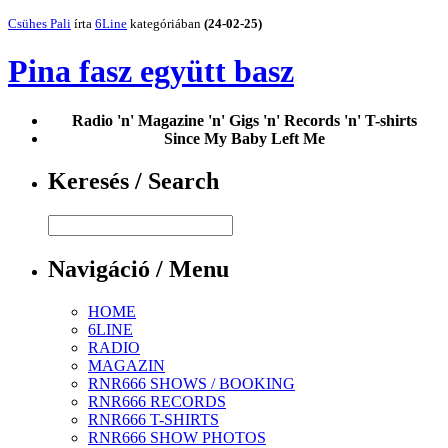
Csühes Pali
írta
6Line
kategóriában
(24-02-25)
Pina fasz együtt basz
Radio 'n' Magazine 'n' Gigs 'n' Records 'n' T-shirts
Since My Baby Left Me
Keresés / Search
Navigáció / Menu
HOME
6LINE
RADIO
MAGAZIN
RNR666 SHOWS / BOOKING
RNR666 RECORDS
RNR666 T-SHIRTS
RNR666 SHOW PHOTOS