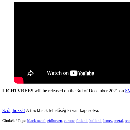
LICHTVREES
will be released on the 3rd of December 2021 on
S
Szólj hozzá!
A trackback lehetőség ki van kapcsolva.
Címkék / Tags:
black metal
,
eidhoven
,
europe
,
finland
,
holland
,
lemez
,
metal
,
rec