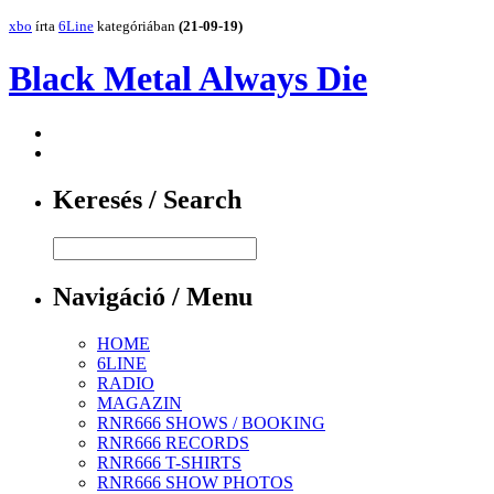
xbo
írta
6Line
kategóriában
(21-09-19)
Black Metal Always Die
Keresés / Search
Navigáció / Menu
HOME
6LINE
RADIO
MAGAZIN
RNR666 SHOWS / BOOKING
RNR666 RECORDS
RNR666 T-SHIRTS
RNR666 SHOW PHOTOS