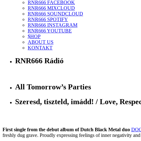
RNR666 FACEBOOK
RNR666 MIXCLOUD
RNR666 SOUNDCLOUD
RNR666 SPOTIFY
RNR666 INSTAGRAM
RNR666 YOUTUBE
$HOP
ABOUT US
KONTAKT
RNR666 Rádió
All Tomorrow’s Parties
Szeresd, tiszteld, imádd! / Love, Respec
First single from the debut album of Dutch Black Metal duo
DO
freshly dug grave. Proudly expressing feelings of inner negativity and