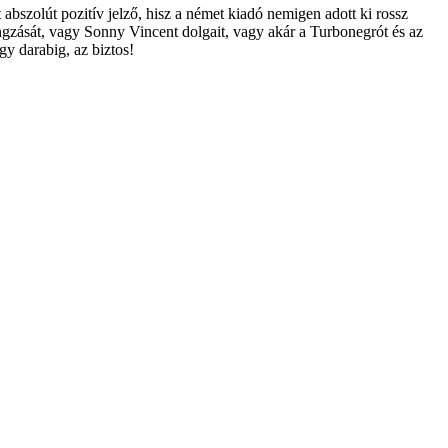
t abszolút pozitív jelző, hisz a német kiadó nemigen adott ki rossz
ngzását, vagy Sonny Vincent dolgait, vagy akár a Turbonegrót és az
gy darabig, az biztos!