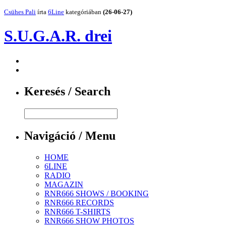
Csühes Pali
írta
6Line
kategóriában
(26-06-27)
S.U.G.A.R. drei
Keresés / Search
Navigáció / Menu
HOME
6LINE
RADIO
MAGAZIN
RNR666 SHOWS / BOOKING
RNR666 RECORDS
RNR666 T-SHIRTS
RNR666 SHOW PHOTOS