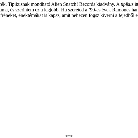
rék. Tipikusnak mondható Alien Snatch! Records kiadvány. A
tipikus
it
lbuma, és szerintem ez a legjobb. Ha szereted a ’90-es évek Ramones ha
efréneket, énektémákat is kapsz, amit nehezen fogsz kiverni a fejedből e
***