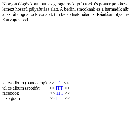
Nagyon dögös korai punk / garage rock, pub rock és power pop keve
lemezt hosszú pályafutása alatt. A berlini srácoknak ez a harmadik a
ausztrál dögös rock vonalat, tuti betalálnak nálad is. Ráadásul olyan r
Kurvajó cucc!
teljes album (bandcamp) >>
ITT
<<
teljes album (spotify) >>
ITT
<<
facebook >>
ITT
<<
instagram >>
ITT
<<