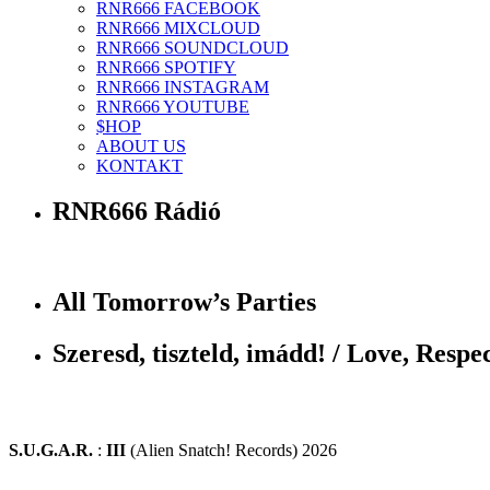
RNR666 FACEBOOK
RNR666 MIXCLOUD
RNR666 SOUNDCLOUD
RNR666 SPOTIFY
RNR666 INSTAGRAM
RNR666 YOUTUBE
$HOP
ABOUT US
KONTAKT
RNR666 Rádió
All Tomorrow’s Parties
Szeresd, tiszteld, imádd! / Love, Respec
S.U.G.A.R.
:
III
(Alien Snatch! Records) 2026