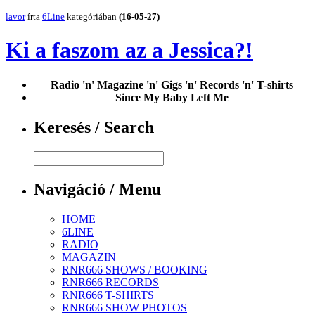
lavor
írta
6Line
kategóriában
(16-05-27)
Ki a faszom az a Jessica?!
Radio 'n' Magazine 'n' Gigs 'n' Records 'n' T-shirts
Since My Baby Left Me
Keresés / Search
Navigáció / Menu
HOME
6LINE
RADIO
MAGAZIN
RNR666 SHOWS / BOOKING
RNR666 RECORDS
RNR666 T-SHIRTS
RNR666 SHOW PHOTOS