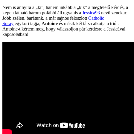
Nem is annyira a „ki”, hanem inkább a „kik” a megfelelő kérdés, a
képen látható három pofából áll ugyanis a
Jessica93
nevű zenekar.
Jobb szélen, barátunk, a már sajnos feloszlott
Catholic
Spray
egykori tagja,
Antoine
és másik két társa alkotja a triót.
Antoine-t kértem meg, hogy válaszoljon pár kérdésre a Jessicával
kapcsolatban!