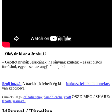
– Oké, de ki az a Jessica?!
– Geoffot hívnák Jessicának, ha lánynak születik – és ezt biztos
forrásból, egyenesen az anyjától tudjuk!
Szólj hozzá!
A trackback lehetőség ki
Iratkozz fel a kommentekre.
van kapcsolva.
OSZD MEG / SHARE:
Címkék / Tags:
catholic spray
,
dame blenche
,
geoff
laporte
,
jessica93
Idővonal / Timeline