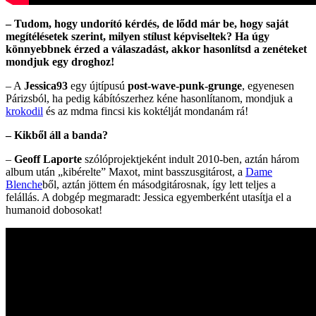
– Tudom, hogy undorító kérdés, de lődd már be, hogy saját
megítélésetek szerint, milyen stílust képviseltek? Ha úgy
könnyebbnek érzed a válaszadást, akkor hasonlítsd a zenéteket
mondjuk egy droghoz!
– A
Jessica93
egy újtípusú
post-wave-punk-grunge
, egyenesen
Párizsból, ha pedig kábítószerhez kéne hasonlítanom, mondjuk a
krokodil
és az mdma fincsi kis koktélját mondanám rá!
– Kikből áll a banda?
–
Geoff Laporte
szólóprojektjeként indult 2010-ben, aztán három
album után „kibérelte” Maxot, mint basszusgitárost, a
Dame
Blenche
ből, aztán jöttem én másodgitárosnak, így lett teljes a
felállás. A dobgép megmaradt: Jessica egyemberként utasítja el a
humanoid dobosokat!