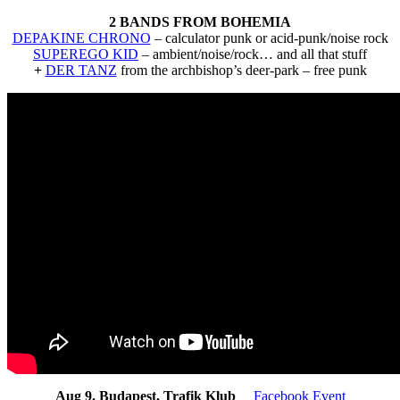
2 BANDS FROM BOHEMIA
DEPAKINE CHRONO
– calculator punk or acid-punk/noise rock
SUPEREGO KID
– ambient/noise/rock… and all that stuff
+
DER TANZ
from the archbishop’s deer-park – free punk
Aug 9. Budapest, Trafik Klub
Facebook Event