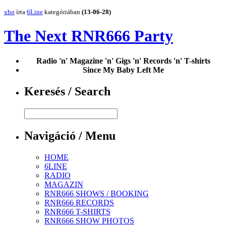
xbo
írta
6Line
kategóriában
(13-06-28)
The Next RNR666 Party
Radio 'n' Magazine 'n' Gigs 'n' Records 'n' T-shirts
Since My Baby Left Me
Keresés / Search
Navigáció / Menu
HOME
6LINE
RADIO
MAGAZIN
RNR666 SHOWS / BOOKING
RNR666 RECORDS
RNR666 T-SHIRTS
RNR666 SHOW PHOTOS