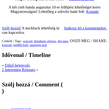
A két cseh banda augusztus 10-re fellépési lehetőséget keres
Magyarországon! Lehetőleg a szlovén határ felé.
Kontakt
Szólj hozzá!
A trackback lehetőség ki
Iratkozz fel a kommentekre.
van kapcsolva.
OSZD MEG / SHARE:
Címkék / Tags:
concert
,
depakine chrono
,
der tanz
,
koncert
,
rnr666 buli
,
superego kid
Idővonal / Timeline
«
Előző bejegyzés
2 Interesting Reissues
»
Szólj hozzá / Comment (
)