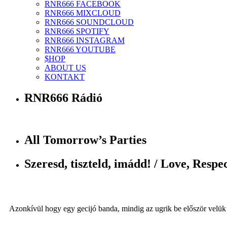
RNR666 FACEBOOK
RNR666 MIXCLOUD
RNR666 SOUNDCLOUD
RNR666 SPOTIFY
RNR666 INSTAGRAM
RNR666 YOUTUBE
$HOP
ABOUT US
KONTAKT
RNR666 Rádió
All Tomorrow’s Parties
Szeresd, tiszteld, imádd! / Love, Respec
Azonkívül hogy egy gecijó banda, mindig az ugrik be először velü