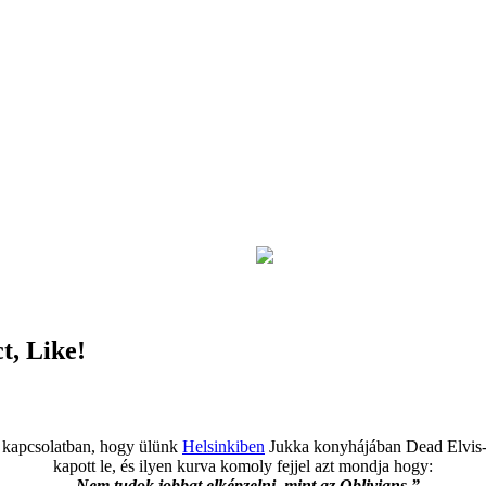
t, Like!
k kapcsolatban, hogy ülünk
Helsinkiben
Jukka konyhájában Dead Elvis-s
kapott le, és ilyen kurva komoly fejjel azt mondja hogy:
„Nem tudok jobbat elképzelni, mint az Oblivians.”