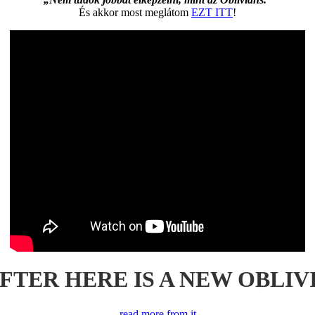
És akkor most meglátom
EZT ITT
!
AFTER HERE IS A NEW OBLIV
read more from it