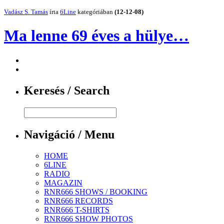
Vadász S. Tamás
írta
6Line
kategóriában
(12-12-08)
Ma lenne 69 éves a hülye…
Keresés / Search
Navigáció / Menu
HOME
6LINE
RADIO
MAGAZIN
RNR666 SHOWS / BOOKING
RNR666 RECORDS
RNR666 T-SHIRTS
RNR666 SHOW PHOTOS