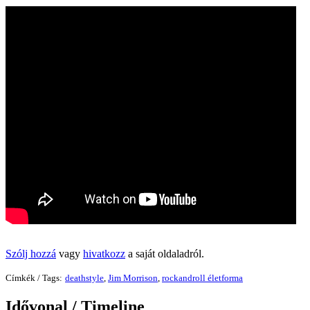
Szólj hozzá
vagy
hivatkozz
a saját oldaladról.
Címkék / Tags:
deathstyle
,
Jim Morrison
,
rockandroll életforma
Idővonal / Timeline