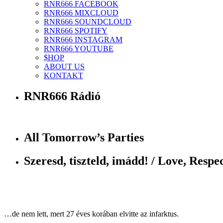
RNR666 FACEBOOK
RNR666 MIXCLOUD
RNR666 SOUNDCLOUD
RNR666 SPOTIFY
RNR666 INSTAGRAM
RNR666 YOUTUBE
$HOP
ABOUT US
KONTAKT
RNR666 Rádió
All Tomorrow’s Parties
Szeresd, tiszteld, imádd! / Love, Respec
…de nem lett, mert 27 éves korában elvitte az infarktus.