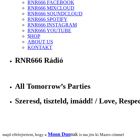
RNR666 FACEBOOK
RNR666 MIXCLOUD
RNR666 SOUNDCLOUD
RNR666 SPOTIFY
RNR666 INSTAGRAM
RNR666 YOUTUBE
$HOP
ABOUT US
KONTAKT
RNR666 Rádió
All Tomorrow’s Parties
Szeresd, tiszteld, imádd! / Love, Respec
Moon Duo
nak
majd elfelejtettem, hogy a
is ma jön ki Mazes címmel